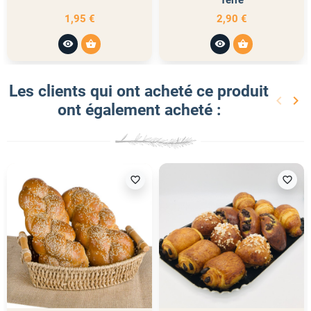
1,95 €
2,90 €
visibility
shopping_basket
visibility
shopping_basket
Les clients qui ont acheté ce produit
keyboard_arrow_left
keyboard_arrow_right
ont également acheté :
Précéd
Sui
favorite_border
favorite_border