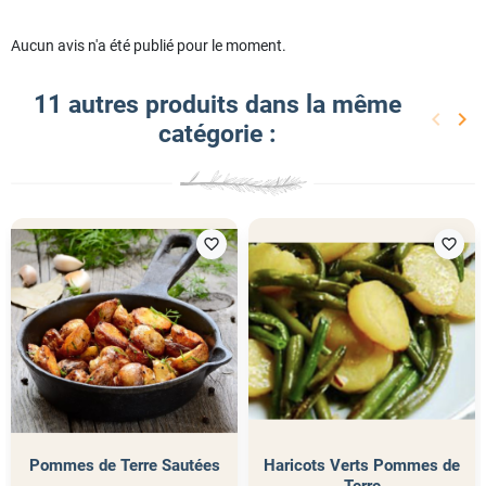
Aucun avis n'a été publié pour le moment.
11 autres produits dans la même
keyboard_arrow_left
keyboard_arrow_right
catégorie :
Précéd
Sui
favorite_border
favorite_border
Pommes de Terre Sautées
Haricots Verts Pommes de
Terre