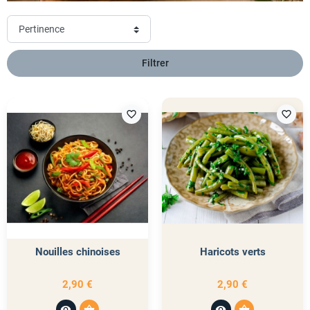
Filtrer
favorite_border
favorite_border
Nouilles chinoises
Haricots verts
2,90 €
2,90 €
visibility
shopping_basket
visibility
shopping_basket