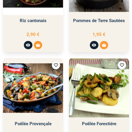
Riz cantonais
Pommes de Terre Sautées
2,90 €
1,95 €
visibility
shopping_basket
visibility
shopping_basket
favorite_border
favorite_border
Poêlée Provençale
Poêlée Forestiére