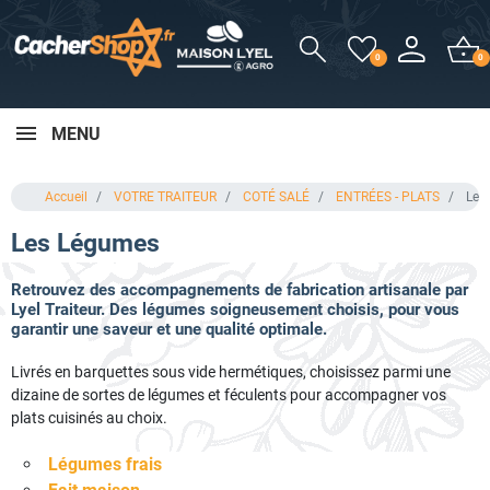
0
0
MENU
Accueil
VOTRE TRAITEUR
COTÉ SALÉ
ENTRÉES - PLATS
Les
Les Légumes
Retrouvez des accompagnements de fabrication artisanale par
Lyel Traiteur. Des légumes soigneusement choisis, pour vous
garantir une saveur et une qualité optimale.
Livrés en barquettes sous vide hermétiques, choisissez parmi une
dizaine de sortes de légumes et féculents pour accompagner vos
plats cuisinés au choix.
Légumes frais