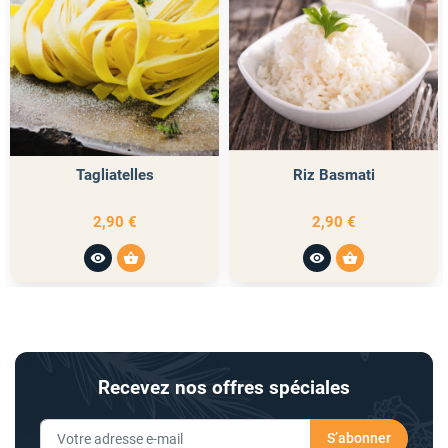
Tagliatelles
Riz Basmati
2,90 €
2,90 €
visibility
shopping_basket
visibility
shopping_basket
Recevez nos offres spéciales