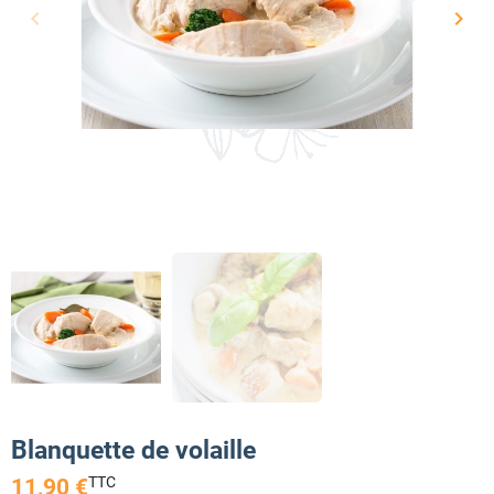
keyboard_arrow_left
keyboard_arrow_right
Précédent
Suiv
Blanquette de volaille
TTC
11,90 €