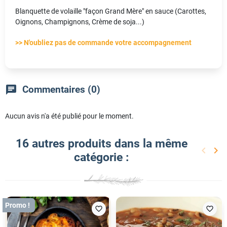
Blanquette de volaille "façon Grand Mère" en sauce (Carottes,
Oignons, Champignons, Crème de soja...)
>> N'oubliez pas de commande votre accompagnement
chat
Commentaires (0)
Aucun avis n'a été publié pour le moment.
16 autres produits dans la même
keyboard_arrow_left
keyboard_arrow_right
catégorie :
Précéd
Sui
Promo !
favorite_border
favorite_border