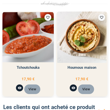
favorite_border
favorite_border
Tchoutchouka
Houmous maison
17,90 €
17,90 €
visibility
visibility
View
View
Les clients qui ont acheté ce produit