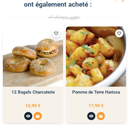
keyboard_arrow_left
keyboard_arrow_right
ont également acheté :
Précéd
Sui
favorite_border
favorite_border
12 Bagels Charcuterie
Pomme de Terre Harissa
16,90 €
17,90 €
visibility
shopping_basket
visibility
shopping_basket