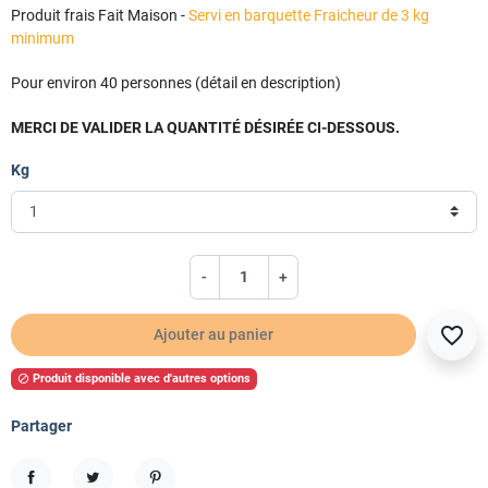
Produit frais Fait Maison -
Servi en barquette Fraicheur de 3 kg
minimum
Pour environ 40 personnes (détail en description)
MERCI DE VALIDER LA QUANTITÉ DÉSIRÉE CI-DESSOUS.
Kg
-
+
favorite_border
Ajouter au panier
Produit disponible avec d'autres options

Partager