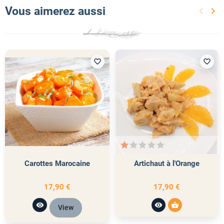
Vous aimerez aussi
keyboard_arrow_left
keyboard_arrow_right
Précéd
Sui
favorite_border
favorite_border
Carottes Marocaine
Artichaut à l'Orange
17,90 €
17,90 €
visibility
visibility
shopping_basket
View