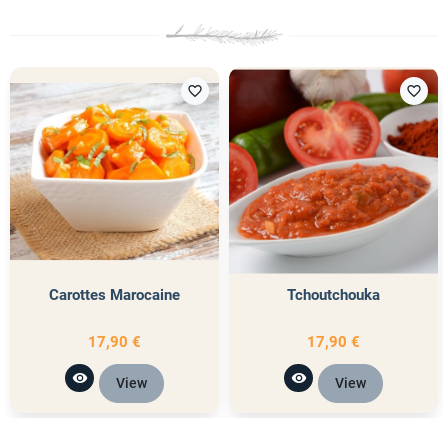
favorite_border
favorite_border
Carottes Marocaine
Tchoutchouka
17,90 €
17,90 €
visibility
visibility
View
View