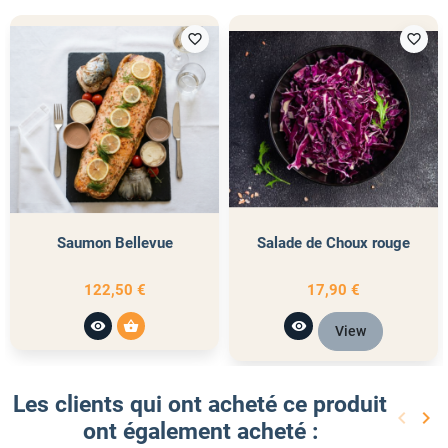
favorite_border
favorite_border
Saumon Bellevue
Salade de Choux rouge
122,50 €
17,90 €
visibility
shopping_basket
visibility
View
Les clients qui ont acheté ce produit
keyboard_arrow_left
keyboard_arrow_right
ont également acheté :
Précéd
Sui