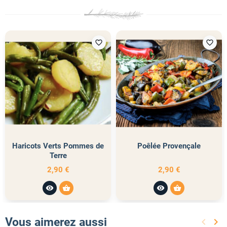
favorite_border
favorite_border
Haricots Verts Pommes de
Poêlée Provençale
Terre
2,90 €
2,90 €
visibility
shopping_basket
visibility
shopping_basket
Vous aimerez aussi
keyboard_arrow_left
keyboard_arrow_right
Précéd
Sui