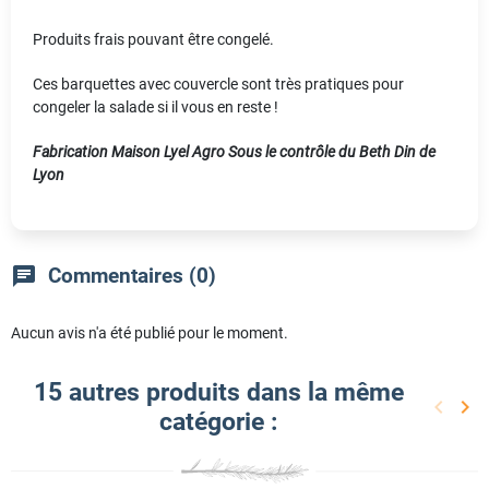
Produits frais pouvant être congelé.
Ces barquettes avec couvercle sont très pratiques pour
congeler la salade si il vous en reste !
Fabrication Maison Lyel Agro Sous le contrôle du Beth Din de
Lyon
chat
Commentaires (0)
Aucun avis n'a été publié pour le moment.
15 autres produits dans la même
keyboard_arrow_left
keyboard_arrow_right
catégorie :
Précéd
Sui