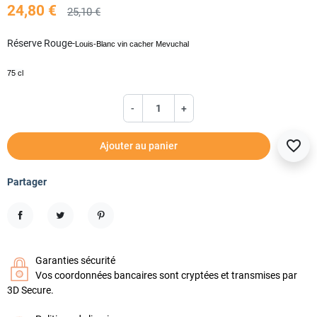
24,80 €
25,10 €
Réserve Rouge-
Louis-Blanc vin cacher Mevuchal
75 cl
-
+
favorite_border
Ajouter au panier
Partager
Partager
Tweet
Pinterest
Garanties sécurité
Vos coordonnées bancaires sont cryptées et transmises par
3D Secure.