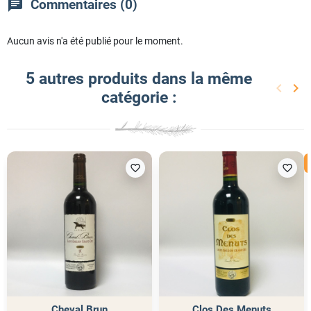
chat
Commentaires (0)
Aucun avis n'a été publié pour le moment.
5 autres produits dans la même
keyboard_arrow_left
keyboard_arrow_right
catégorie :
Précéd
Sui
favorite_border
favorite_border
Cheval Brun
Clos Des Menuts