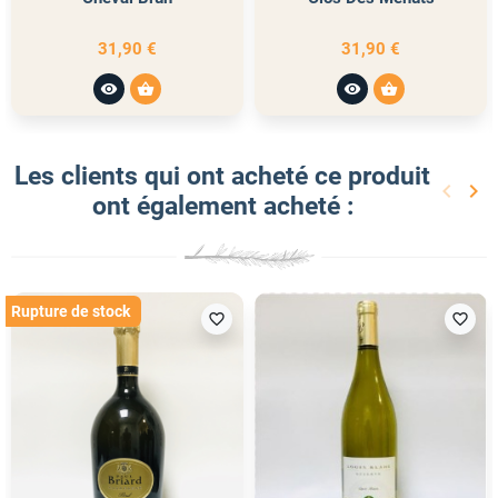
31,90 €
31,90 €
visibility
shopping_basket
visibility
shopping_basket
Les clients qui ont acheté ce produit
keyboard_arrow_left
keyboard_arrow_right
ont également acheté :
Précéd
Sui
Rupture de stock
favorite_border
favorite_border