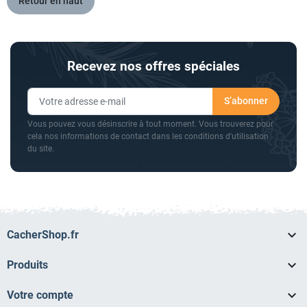
Retour en haut
Recevez nos offres spéciales
Vous pouvez vous désinscrire à tout moment. Vous trouverez pour
cela nos informations de contact dans les conditions d'utilisation
du site.

CacherShop.fr

Produits

Votre compte