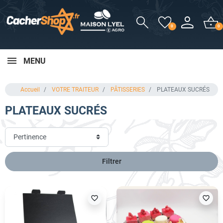
0
0
MENU
Accueil
VOTRE TRAITEUR
PÂTISSERIES
PLATEAUX SUCRÉS
PLATEAUX SUCRÉS
Filtrer
favorite_border
favorite_border