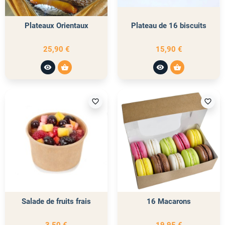
Plateaux Orientaux
Plateau de 16 biscuits
25,90 €
15,90 €
visibility
shopping_basket
visibility
shopping_basket
favorite_border
favorite_border
Salade de fruits frais
16 Macarons