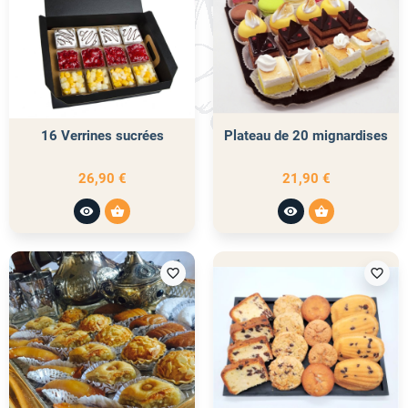
16 Verrines sucrées
Plateau de 20 mignardises
26,90 €
21,90 €
visibility
shopping_basket
visibility
shopping_basket
favorite_border
favorite_border